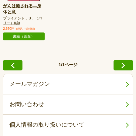
がんは癒される—身
体と意
…
ブライアント，B．（バ
リー）
(編)
2,670円
（税込・送料別）
書籍（紙版）
1/1ページ
メールマガジン
お問い合わせ
個人情報の取り扱いについて