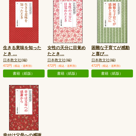
生きる意味を知った
女性の天分に目覚め
困難な子育てが感動
とき
…
たとき
…
と喜び
…
日本教文社
(編)
日本教文社
(編)
日本教文社
(編)
472円
472円
472円
（税込・送料別）
（税込・送料別）
（税込・送料別）
書籍（紙版）
書籍（紙版）
書籍（紙版）
幸せは父母への感謝