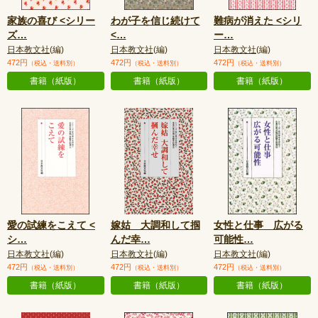
家族の喜び <シリー
わが子を信じ続けて
難病が消えた <シリ
ズ
…
<
…
ー
…
日本教文社
(編)
日本教文社
(編)
日本教文社
(編)
472円
472円
472円
（税込・送料別）
（税込・送料別）
（税込・送料別）
書籍（紙版）
書籍（紙版）
書籍（紙版）
愛の試練をこえて <
嫁姑 大調和して掴
女性と仕事 広がる
シ
…
んだ幸
…
可能性
…
日本教文社
(編)
日本教文社
(編)
日本教文社
(編)
472円
472円
472円
（税込・送料別）
（税込・送料別）
（税込・送料別）
書籍（紙版）
書籍（紙版）
書籍（紙版）