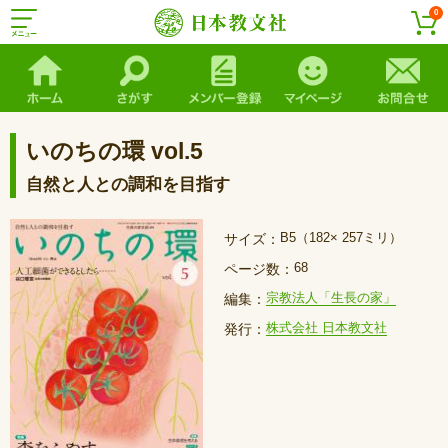
0
いのちの環 vol.5
自然と人との調和を目指す
B5（182× 257ミリ）
サイズ：
68
ページ数：
宗教法人「生長の家」
編集：
株式会社 日本教文社
発行：