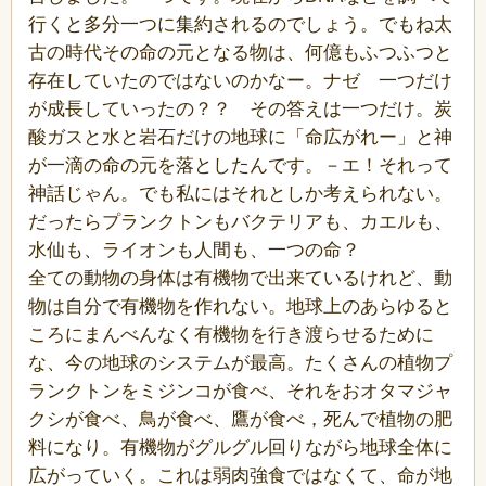
行くと多分一つに集約されるのでしょう。でもね太
古の時代その命の元となる物は、何億もふつふつと
存在していたのではないのかなー。ナゼ 一つだけ
が成長していったの？？ その答えは一つだけ。炭
酸ガスと水と岩石だけの地球に「命広がれー」と神
が一滴の命の元を落としたんです。－エ！それって
神話じゃん。でも私にはそれとしか考えられない。
だったらプランクトンもバクテリアも、カエルも、
水仙も、ライオンも人間も、一つの命？
全ての動物の身体は有機物で出来ているけれど、動
物は自分で有機物を作れない。地球上のあらゆると
ころにまんべんなく有機物を行き渡らせるために
な、今の地球のシステムが最高。たくさんの植物プ
ランクトンをミジンコが食べ、それをおオタマジャ
クシが食べ、鳥が食べ、鷹が食べ，死んで植物の肥
料になり。有機物がグルグル回りながら地球全体に
広がっていく。これは弱肉強食ではなくて、命が地