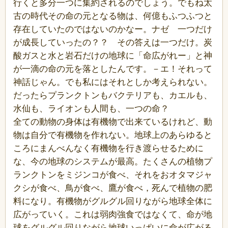
行くと多分一つに集約されるのでしょう。でもね太
古の時代その命の元となる物は、何億もふつふつと
存在していたのではないのかなー。ナゼ 一つだけ
が成長していったの？？ その答えは一つだけ。炭
酸ガスと水と岩石だけの地球に「命広がれー」と神
が一滴の命の元を落としたんです。－エ！それって
神話じゃん。でも私にはそれとしか考えられない。
だったらプランクトンもバクテリアも、カエルも、
水仙も、ライオンも人間も、一つの命？
全ての動物の身体は有機物で出来ているけれど、動
物は自分で有機物を作れない。地球上のあらゆると
ころにまんべんなく有機物を行き渡らせるために
な、今の地球のシステムが最高。たくさんの植物プ
ランクトンをミジンコが食べ、それをおオタマジャ
クシが食べ、鳥が食べ、鷹が食べ，死んで植物の肥
料になり。有機物がグルグル回りながら地球全体に
広がっていく。これは弱肉強食ではなくて、命が地
球をグルグル回りながら地球いっぱいに命が広がる