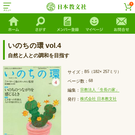
0
いのちの環 vol.4
自然と人との調和を目指す
B5（182× 257ミリ）
サイズ：
68
ページ数：
宗教法人「生長の家」
編集：
株式会社 日本教文社
発行：