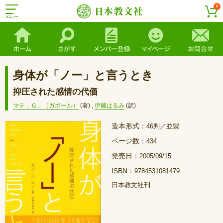
0
身体が「ノー」と言うとき
抑圧された感情の代価
マテ，Ｇ．（ガボール）
(著)
,
伊藤はるみ
(訳)
造本形式：
46判／並製
ページ数：
434
発売日：
2005/09/15
ISBN：
9784531081479
日本教文社刊