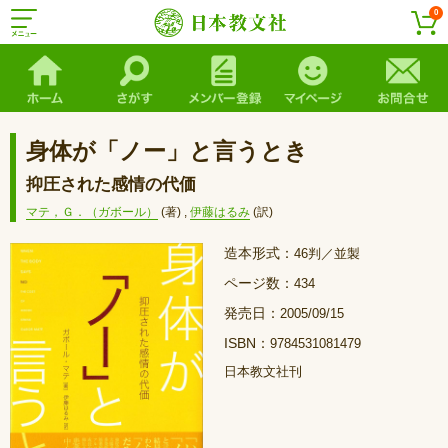
0
身体が「ノー」と言うとき
抑圧された感情の代価
マテ，Ｇ．（ガボール）
(著)
,
伊藤はるみ
(訳)
造本形式：
46判／並製
ページ数：
434
発売日：
2005/09/15
ISBN：
9784531081479
日本教文社刊