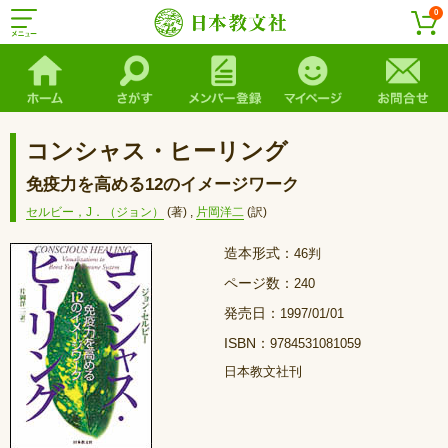
0
コンシャス・ヒーリング
免疫力を高める12のイメージワーク
セルビー，J．（ジョン）
(著)
,
片岡洋二
(訳)
造本形式：
46判
ページ数：
240
発売日：
1997/01/01
ISBN：
9784531081059
日本教文社刊