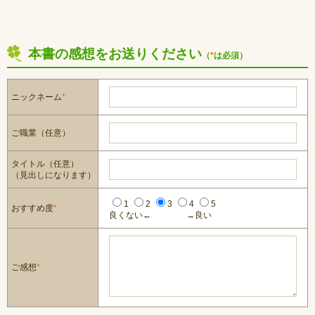
本書の感想をお送りください
（
*
は必須）
ニックネーム
*
ご職業（任意）
タイトル（任意）
（見出しになります）
1
2
3
4
5
おすすめ度
*
良くない←
→良い
ご感想
*