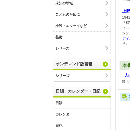
未知の領域
上
こどものために
19
『補
小説・エッセイなど
ィス
ジン
芸術
ディ
学』
シリーズ
オンデマンド版書籍
本
人
シリーズ
知り
日訓・カレンダー・日記
日訓
カレンダー
日記