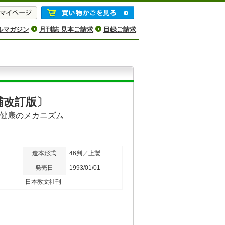
ルマガジン
月刊誌 見本ご請求
目録ご請求
補改訂版〕
健康のメカニズム
造本形式
46判／上製
発売日
1993/01/01
日本教文社刊