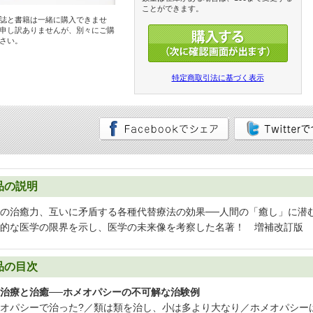
ことができます。
誌と書籍は一緒に購入できませ
申し訳ありませんが、別々にご購
さい。
特定商取引法に基づく表示
品の説明
の治癒力、互いに矛盾する各種代替療法の効果──人間の「癒し」に潜
的な医学の限界を示し、医学の未来像を考察した名著！ 増補改訂版
品の目次
治療と治癒──ホメオパシーの不可解な治験例
オパシーで治った?／類は類を治し、小は多より大なり／ホメオパシー