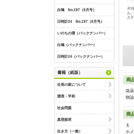
月刊
白鳩 No.197（8月号）
ん。
入下
日時計24 No.197（8月号）
いのちの環（バックナンバー）
白鳩（バックナンバー）
日時計24（バックナンバー）
書籍（紙版）
商
生長の家について
偽薬
環境・平和
物論
社会問題
商
真理探求
１ 
生き方（一般）
ホメ