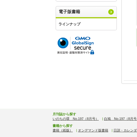
電子版書籍
ラインナップ
月刊誌から探す
いのちの環 No.197（8月号）
|
白鳩 No.197（8月
書籍から探す
書籍（紙版）
|
オンデマンド版書籍
|
日訓・カレンダ