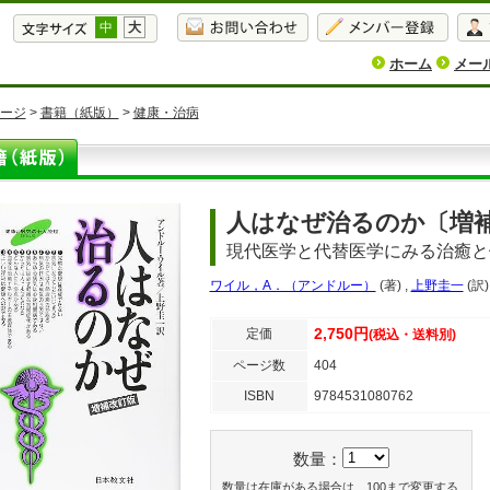
中
大
ホーム
メー
ージ
>
書籍（紙版）
>
健康・治病
人はなぜ治るのか〔増
現代医学と代替医学にみる治癒と
ワイル，A．（アンドルー）
(著)
,
上野圭一
(訳)
2,750円
定価
(税込・送料別)
ページ数
404
ISBN
9784531080762
数量：
数量は在庫がある場合は、100まで変更する