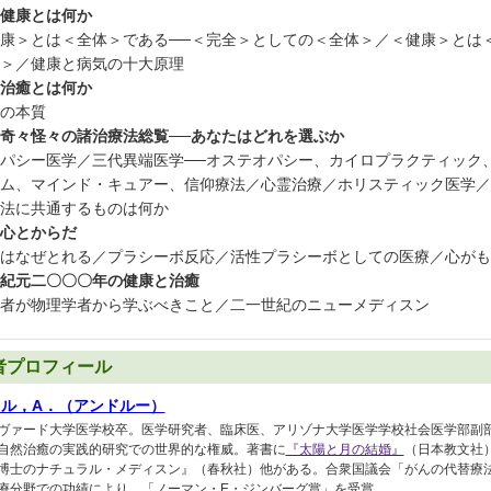
健康とは何か
康＞とは＜全体＞である──＜完全＞としての＜全体＞／＜健康＞とは
＞／健康と病気の十大原理
治癒とは何か
の本質
奇々怪々の諸治療法総覧──あなたはどれを選ぶか
パシー医学／三代異端医学──オステオパシー、カイロプラクティック
ム、マインド・キュアー、信仰療法／心霊治療／ホリスティック医学／
法に共通するものは何か
心とからだ
はなぜとれる／プラシーボ反応／活性プラシーボとしての医療／心がも
紀元二〇〇〇年の健康と治癒
者が物理学者から学ぶべきこと／二一世紀のニューメディスン
者プロフィール
ル，A．（アンドルー）
ヴァード大学医学校卒。医学研究者、臨床医、アリゾナ大学医学学校社会医学部副
自然治癒の実践的研究での世界的な権威。著書に
『太陽と月の結婚』
（日本教文社
博士のナチュラル・メディスン』（春秋社）他がある。合衆国議会「がんの代替療
療分野での功績により、「ノーマン・E・ジンバーグ賞」を受賞。