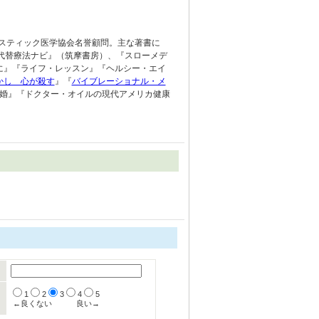
リスティック医学協会名誉顧問。主な著書に
代替療法ナビ』（筑摩書房）、『スローメデ
に』『ライフ・レッスン』『ヘルシー・エイ
かし 心が殺す
』『
バイブレーショナル・メ
婚』『ドクター・オイルの現代アメリカ健康
1
2
3
4
5
←良くない
良い→