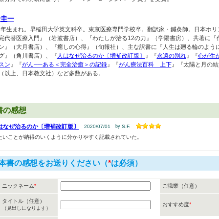
野圭一
41年生まれ。早稲田大学英文科卒。東京医療専門学校卒。翻訳家・鍼灸師。日本ホ
完代替医療入門』（岩波書店）、『わたしが治る12の力』（学陽書房）、共著に『
ン』（大月書店）、『癒しの心得』（旬報社）、主な訳書に『人生は廻る輪のよう
グ』（角川書店）、『
人はなぜ治るのか〔増補改訂版〕
』『
永遠の別れ
』『
心が生
スン
』『
がん──ある＜完全治癒＞の記録
』『
がん療法百科 上下
』『太陽と月の結
（以上、日本教文社）など多数がある。
書の感想
はなぜ治るのか〔増補改訂版〕
2020/07/01
by
S.F.
たいことが納得のいくように分かりやすく記載されていた。
本書の感想をお送りください（
*
は必須）
ニックネーム
*
ご職業（任意）
タイトル（任意）
おすすめ度
*
（見出しになります）