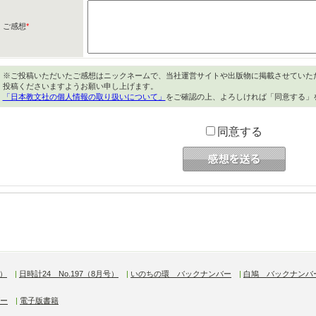
ご感想
*
※ご投稿いただいたご感想はニックネームで、当社運営サイトや出版物に掲載させていた
投稿くださいますようお願い申し上げます。
「日本教文社の個人情報の取り扱いについて」
をご確認の上、よろしければ「同意する」
同意する
号）
|
日時計24 No.197（8月号）
|
いのちの環 バックナンバー
|
白鳩 バックナンバ
ー
|
電子版書籍