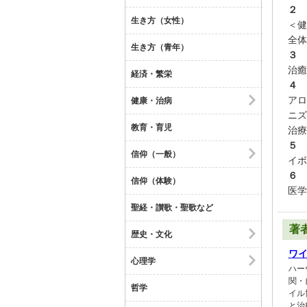
２ 
生き方（女性）
＜健
全体
生き方（青年）
３ 
治癒
経済・繁栄
４ 
アロ
健康・治病
ニズ
教育・育児
治療
５ 
信仰（一般）
イボ
６ 
信仰（体験）
医学
聖経・讃歌・聖歌など
著
歴史・文化
ワイ
心理学
ハー
関・
哲学
イル
と治