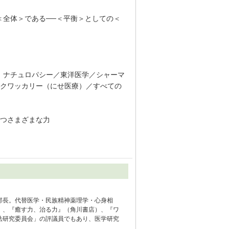
＜全体＞である──＜平衡＞としての＜
、ナチュロパシー／東洋医学／シャーマ
クワッカリー（にせ医療）／すべての
つさまざまな力
部長。代替医学・民族精神薬理学・心身相
）、『癒す力、治る力』（角川書店）、『ワ
法研究委員会」の評議員でもあり、医学研究