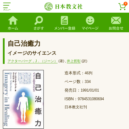
0
自己治癒力
イメージのサイエンス
アクターバーグ，J．（ジーン）
(著)
,
井上哲彰
(訳)
造本形式：
46判
ページ数：
334
発売日：
1991/01/01
ISBN：
9784531080694
日本教文社刊