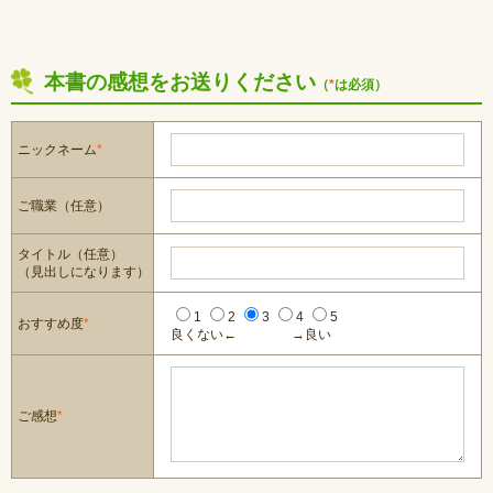
本書の感想をお送りください
（
*
は必須）
ニックネーム
*
ご職業（任意）
タイトル（任意）
（見出しになります）
1
2
3
4
5
おすすめ度
*
良くない←
→良い
ご感想
*