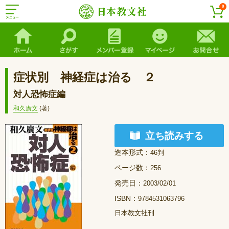
0
症状別 神経症は治る ２
対人恐怖症編
和久廣文
(著)
立ち読みする
造本形式：
46判
ページ数：
256
発売日：
2003/02/01
ISBN：
9784531063796
日本教文社刊