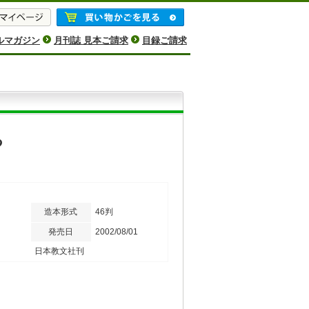
ルマガジン
月刊誌 見本ご請求
目録ご請求
る
造本形式
46判
発売日
2002/08/01
日本教文社刊