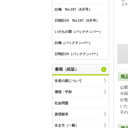
ん。
入下
白鳩 No.197（8月号）
日時計24 No.197（8月号）
いのちの環（バックナンバー）
白鳩（バックナンバー）
日時計24（バックナンバー）
書籍（紙版）
商
生長の家について
山紫
環境・平和
今回
が危
社会問題
いた
子の
真理探求
生き方（一般）