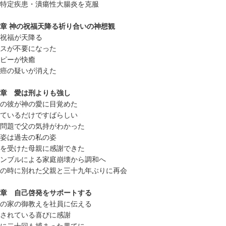
特定疾患・潰瘍性大腸炎を克服
章 神の祝福天降る祈り合いの神想観
祝福が天降る
スが不要になった
ピーが快癒
癌の疑いが消えた
章 愛は刑よりも強し
の彼が神の愛に目覚めた
ているだけですばらしい
問題で父の気持がわかった
姿は過去の私の姿
を受けた母親に感謝できた
ンブルによる家庭崩壊から調和へ
の時に別れた父親と三十九年ぶりに再会
章 自己啓発をサポートする
の家の御教えを社員に伝える
されている喜びに感謝