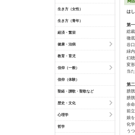
商
生き方（女性）
はし
生き方（青年）
第一
総裁
経済・繁栄
徹底
健康・治病
谷口
緑内
教育・育児
幻聴
変形
信仰（一般）
当た
信仰（体験）
第二
膀胱
聖経・讃歌・聖歌など
膀胱
歴史・文化
余命
前立
心理学
娘を
化学
哲学
うつ