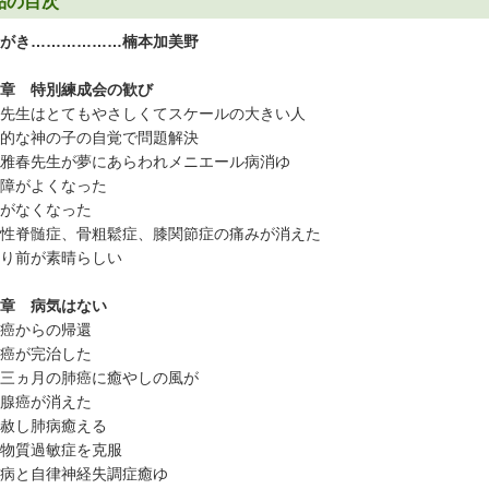
品の目次
がき………………楠本加美野
章 特別練成会の歓び
先生はとてもやさしくてスケールの大きい人
的な神の子の自覚で問題解決
雅春先生が夢にあらわれメニエール病消ゆ
障がよくなった
がなくなった
性脊髄症、骨粗鬆症、膝関節症の痛みが消えた
り前が素晴らしい
章 病気はない
癌からの帰還
癌が完治した
三ヵ月の肺癌に癒やしの風が
腺癌が消えた
赦し肺病癒える
物質過敏症を克服
病と自律神経失調症癒ゆ