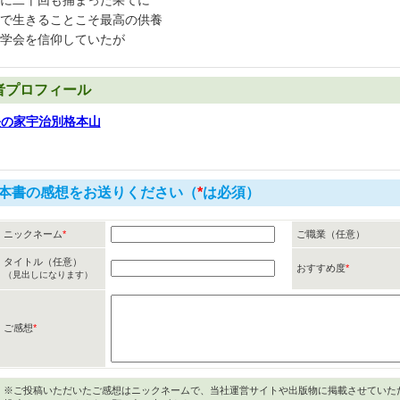
に二十回も捕まった果てに
で生きることこそ最高の供養
学会を信仰していたが
者プロフィール
長の家宇治別格本山
本書の感想をお送りください（
*
は必須）
ニックネーム
*
ご職業（任意）
タイトル（任意）
おすすめ度
*
（見出しになります）
ご感想
*
※ご投稿いただいたご感想はニックネームで、当社運営サイトや出版物に掲載させていた