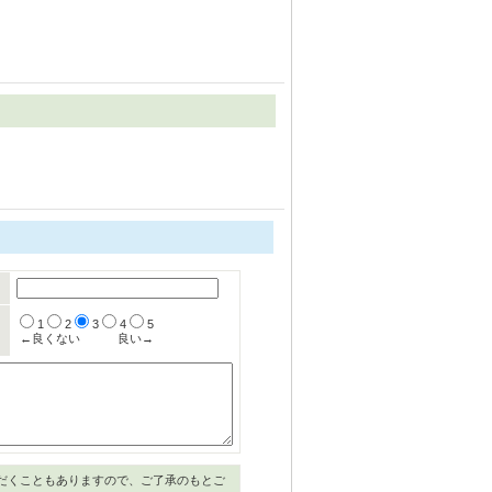
1
2
3
4
5
←良くない
良い→
だくこともありますので、ご了承のもとご