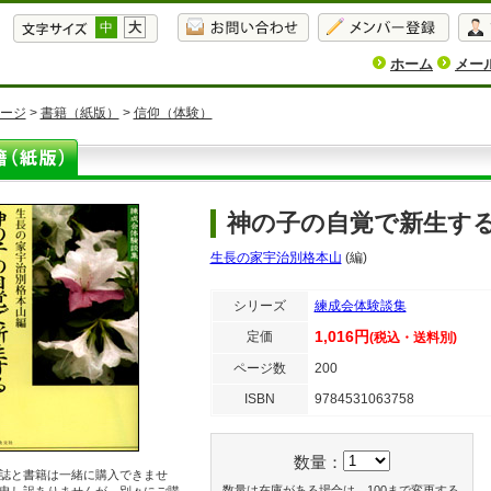
中
大
ホーム
メー
ージ
>
書籍（紙版）
>
信仰（体験）
神の子の自覚で新生す
生長の家宇治別格本山
(編)
シリーズ
練成会体験談集
1,016円
定価
(税込・送料別)
ページ数
200
ISBN
9784531063758
数量：
誌と書籍は一緒に購入できませ
数量は在庫がある場合は、100まで変更する