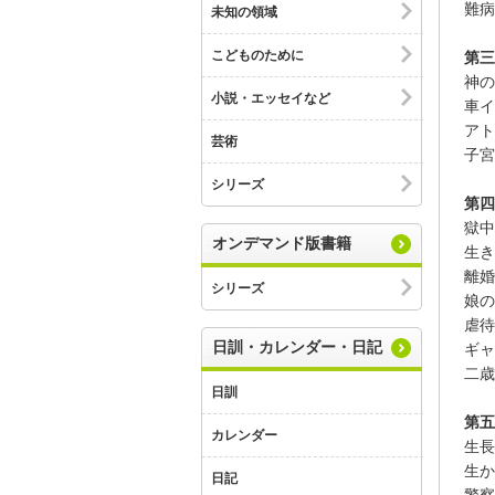
難病
未知の領域
こどものために
第三
神の
小説・エッセイなど
車イ
アト
芸術
子宮
シリーズ
第四
獄中
オンデマンド版書籍
生き
離婚
シリーズ
娘の
虐待
日訓・カレンダー・日記
ギャ
二歳
日訓
第五
カレンダー
生長
生か
日記