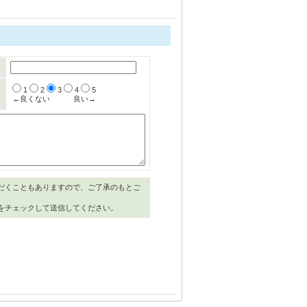
1
2
3
4
5
←良くない
良い→
だくこともありますので、ご了承のもとご
をチェックして送信してください。