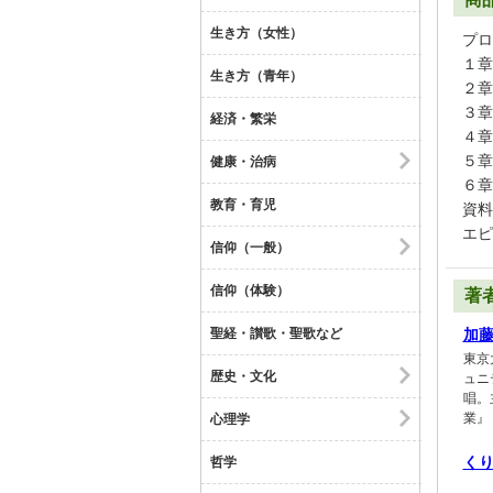
生き方（女性）
プロ
１章
生き方（青年）
２章
３章
経済・繁栄
４章
５章
健康・治病
６章
教育・育児
資料
エピ
信仰（一般）
信仰（体験）
著
聖経・讃歌・聖歌など
加
東京
歴史・文化
ュニ
唱。
業』
心理学
く
哲学