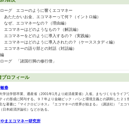
ローグ エコーのように響くエコマネー
 あたたかいお金、エコマネーって何？（イントロ編）
 なぜ、エコマネーなの？（理由編）
 エコマネーはどのようなもの？（解説編）
 エコマネーをどのように導入するの？（実践編）
 エコマネーはどのように導入されたの？（ケーススタディ編）
 エコマネーの語り部との対話（対話編）
編
ローグ 「諸国行脚の修行僧」
者プロフィール
藤敏春
大学法学部卒業、通産省（2001年1月より経済産業省）入省。まちづくりをライフ
ティの形成に関与する。９７年より金融ビック・バンと環境主義との調和した２１
主な著書に『マイクロビジネス』『エコマネーの世界が始まる』（講談社）『エコ
（日本経済評論社）などがある。
りやまエコマネー研究所