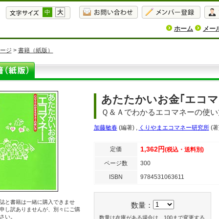
中
大
ホーム
メー
ージ
>
書籍（紙版）
あたたかいお金｢エコマ
Ｑ＆Ａでわかるエコマネーの使い
加藤敏春
(編著)
,
くりやまエコマネー研究所
(著
1,362円
定価
(税込・送料別)
ページ数
300
ISBN
9784531063611
誌と書籍は一緒に購入できませ
数量：
申し訳ありませんが、別々にご購
さい。
数量は在庫がある場合は、100まで変更する