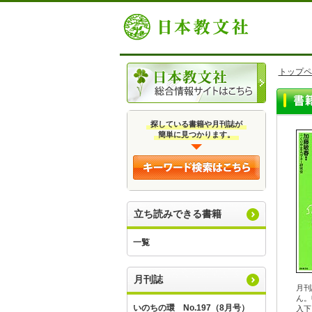
トップペ
探している書籍や月刊誌が
簡単に見つかります。
立ち読みできる書籍
一覧
月刊誌
月刊
ん。
いのちの環 No.197（8月号）
入下