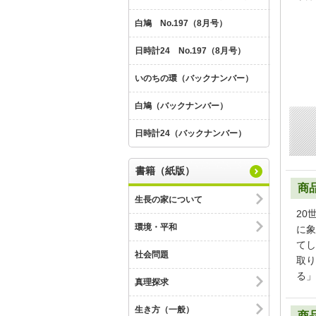
白鳩 No.197（8月号）
日時計24 No.197（8月号）
いのちの環（バックナンバー）
白鳩（バックナンバー）
日時計24（バックナンバー）
書籍（紙版）
商
生長の家について
20
環境・平和
に象
てし
社会問題
取り
る」
真理探求
生き方（一般）
商