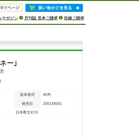
ルマガジン
月刊誌 見本ご請求
目録ご請求
ネー｣
方
)
造本形式
46判
発売日
2001/06/01
日本教文社刊