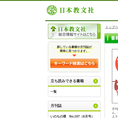
トップペ
探している書籍や月刊誌が
簡単に見つかります。
立ち読みできる書籍
一覧
月刊誌
月刊
ん。
いのちの環 No.197（8月号）
入下