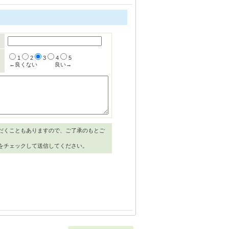
1
2
3
4
5
←良くない
良い→
だくこともありますので、ご了承のもとご
をチェックして送信してください。