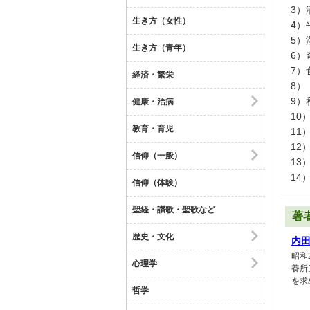
3）
生き方（女性）
4）
5）
生き方（青年）
6）
7）
経済・繁栄
8）
9）
健康・治病
10
教育・育児
11
12
信仰（一般）
13
14
信仰（体験）
聖経・讃歌・聖歌など
著
歴史・文化
内
昭和
心理学
養所
を求
哲学