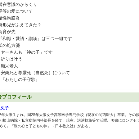
潜在意識のからくり
平等の愛について
湿性胸膜炎
奇形児がふえてきた？
食育が先
『和顔・愛語・讃嘆』は三つ一組です
私の処方箋
）ヤーさんも「神の子」です
）祈りは叶う
）痴呆老人
）安楽死と尊厳死（自然死）について
）『わたしの子守歌』
者プロフィール
田久子
2年大阪生まれ。同25年大阪女子高等医学専門学校（現在の関西医大）卒業。その
刀根山病院・私立病院内科部長を経て、現在、講演執筆等で活躍。著書にロングセ
めて』『親の心と子どもの体』（日本教文社）がある。