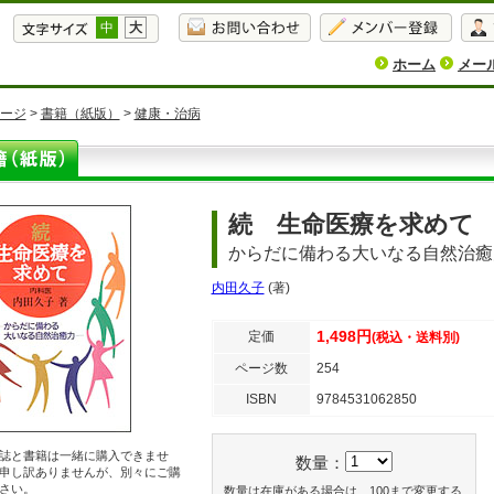
中
大
ホーム
メー
ージ
>
書籍（紙版）
>
健康・治病
続 生命医療を求めて
からだに備わる大いなる自然治癒
内田久子
(著)
1,498円
定価
(税込・送料別)
ページ数
254
ISBN
9784531062850
誌と書籍は一緒に購入できませ
数量：
申し訳ありませんが、別々にご購
さい。
数量は在庫がある場合は、100まで変更する