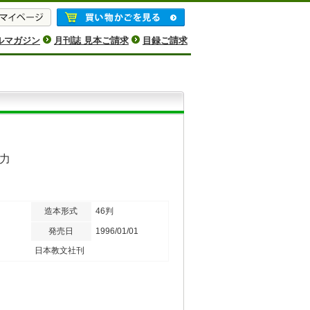
ルマガジン
月刊誌 見本ご請求
目録ご請求
力
造本形式
46判
発売日
1996/01/01
日本教文社刊