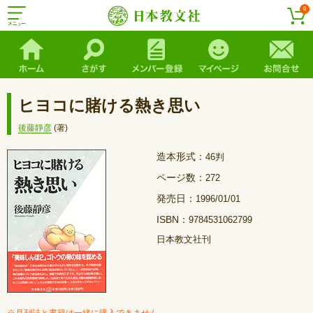
0
ヒヨコに賭ける熱き思い
後藤靜彦
(著)
造本形式：
46判
ページ数：
272
発売日：
1996/01/01
ISBN：
9784531062799
日本教文社刊