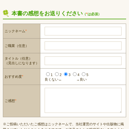
本書の感想をお送りください
（
*
は必須）
ニックネーム
*
ご職業（任意）
タイトル（任意）
（見出しになります）
1
2
3
4
5
おすすめ度
*
良くない←
→良い
ご感想
*
※ご投稿いただいたご感想はニックネームで、当社運営のサイトや出版物に掲