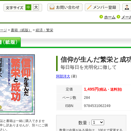
中
大
ホーム
メー
ージ
>
書籍（紙版）
>
経済・繁栄
信仰が生んだ繁栄と成
毎日毎日を光明化に徹して
阿部洋大
(著)
1,495円
定価
(税込・送料別)
ページ数
284
ISBN
9784531062249
誌と書籍は一緒に購入できませ
数量：
申し訳ありませんが、別々にご購
さい。
数量は在庫がある場合は、100まで変更する