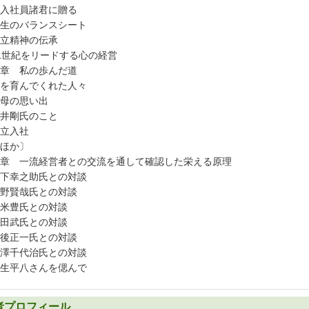
入社員諸君に贈る
生のバランスシート
立精神の伝承
世紀をリードする心の経営
章 私の歩んだ道
を育んでくれた人々
母の思い出
井剛氏のこと
立入社
ほか〕
章 一流経営者との交流を通して確認した栄える原理
下幸之助氏との対談
野賢哉氏との対談
米豊氏との対談
田武氏との対談
後正一氏との対談
澤千代治氏との対談
生平八さんを偲んで
者プロフィール