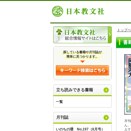
トップペ
探している書籍や月刊誌が
簡単に見つかります。
立ち読みできる書籍
一覧
月刊誌
月刊
ん。
いのちの環 No.197（8月号）
入下