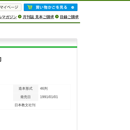
ルマガジン
月刊誌 見本ご請求
目録ご請求
功
造本形式
46判
発売日
1991/01/01
日本教文社刊