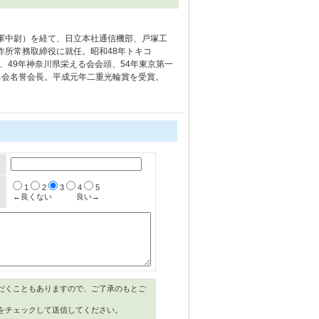
軍中尉）を経て、日立本社通信機部、戸塚工
作所常務取締役に就任。昭和48年トキコ
、49年神奈川県栄える会会頭、54年東京第一
える会名誉会長。平成元年二重光輪賞を受賞。
1
2
3
4
5
←良くない
良い→
だくこともありますので、ご了承のもとご
をチェックして送信してください。