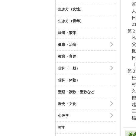
新
生き方（女性）
人
日
生き方（青年）
21
第２
経済・繁栄
私
父
健康・治病
梶
教育・育児
日
〔
信仰（一般）
第３
松
信仰（体験）
村
久
聖経・讃歌・聖歌など
櫻
歴史・文化
越
三
心理学
稲
哲学
著