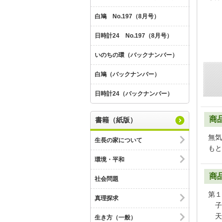
白鳩 No.197（8月号）
日時計24 No.197（8月号）
いのちの環（バックナンバー）
白鳩（バックナンバー）
日時計24（バックナンバー）
商
書籍（紙版）
無気
生長の家について
もと
環境・平和
商
社会問題
第１
真理探求
子
天
生き方（一般）