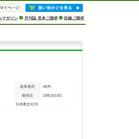
ルマガジン
月刊誌 見本ご請求
目録ご請求
造本形式
46判
発売日
1991/01/01
日本教文社刊