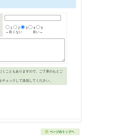
1
2
3
4
5
←良くない
良い→
だくこともありますので、ご了承のもとご
をチェックして送信してください。