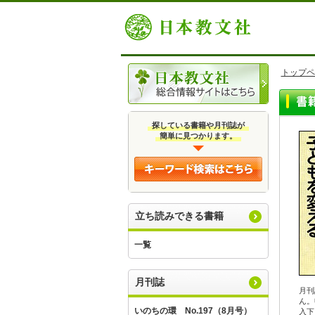
トップペ
探している書籍や月刊誌が
簡単に見つかります。
立ち読みできる書籍
一覧
月刊誌
月刊
ん。
いのちの環 No.197（8月号）
入下