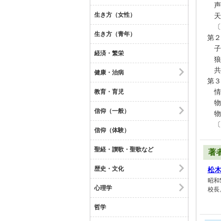
声
生き方（女性）
天
〔
生き方（青年）
第２
子
経済・繁栄
狼
共
健康・治病
第３
情
教育・育児
物
信仰（一般）
物
〔
信仰（体験）
聖経・讃歌・聖歌など
著
歴史・文化
松
昭和
心理学
校長
哲学