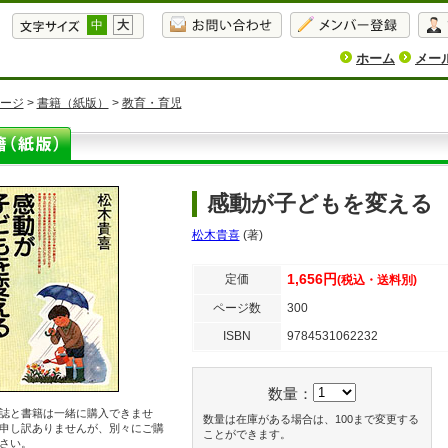
中
大
ホーム
メー
ージ
>
書籍（紙版）
>
教育・育児
感動が子どもを変える
松木貴喜
(著)
1,656円
定価
(税込・送料別)
ページ数
300
ISBN
9784531062232
数量：
誌と書籍は一緒に購入できませ
数量は在庫がある場合は、100まで変更する
申し訳ありませんが、別々にご購
ことができます。
さい。