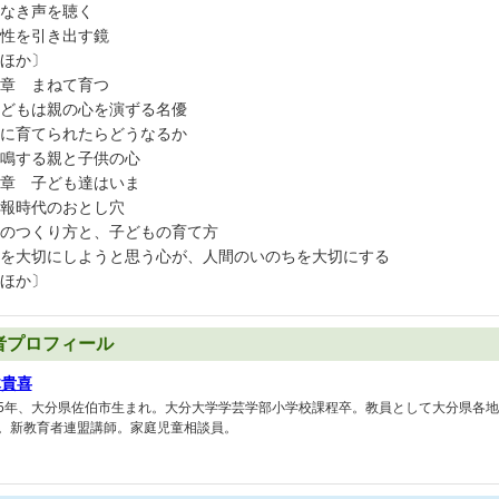
なき声を聴く
性を引き出す鏡
ほか〕
章 まねて育つ
どもは親の心を演ずる名優
に育てられたらどうなるか
鳴する親と子供の心
章 子ども達はいま
報時代のおとし穴
のつくり方と、子どもの育て方
を大切にしようと思う心が、人間のいのちを大切にする
ほか〕
者プロフィール
木貴喜
5年、大分県佐伯市生まれ。大分大学学芸学部小学校課程卒。教員として大分県各地の
。新教育者連盟講師。家庭児童相談員。