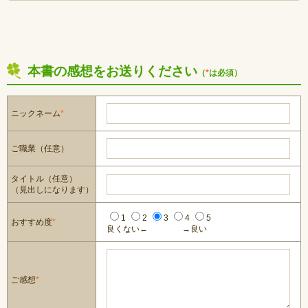
本書の感想をお送りください
（
*
は必須）
ニックネーム
*
ご職業（任意）
タイトル（任意）
（見出しになります）
1
2
3
4
5
おすすめ度
*
良くない←
→良い
ご感想
*