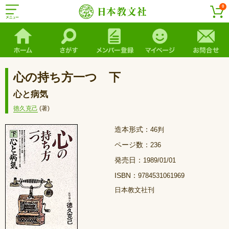
0
心の持ち方一つ 下
心と病気
徳久克己
(著)
造本形式：
46判
ページ数：
236
発売日：
1989/01/01
ISBN：
9784531061969
日本教文社刊