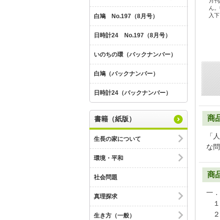
月刊
ん。
入下
白鳩 No.197（8月号）
日時計24 No.197（8月号）
いのちの環（バックナンバー）
白鳩（バックナンバー）
日時計24（バックナンバー）
商
書籍（紙版）
「人
生長の家について
な問
環境・平和
商
社会問題
一．
真理探求
１
２
生き方（一般）