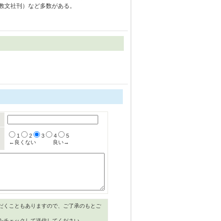
本教文社刊）など多数がある。
1
2
3
4
5
←良くない
良い→
だくこともありますので、ご了承のもとご
をチェックして送信してください。