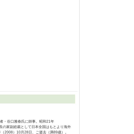
者・谷口雅春氏に師事。昭和21年
生長の家副総裁として日本全国はもとより海外
2008）10月28日、ご逝去（満89歳）。