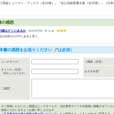
口清超ヒューマン・ブックス（全10巻）』『谷口清超新書文集（全10巻）』（日
書の感想
の国はどこにあるか
2022/07/09
by
Ｈ.Ｍ
国は自身の心の中にあると思う。
本書の感想をお送りください（
*
は必須）
ニックネーム
*
ご職業（任意）
タイトル（任意）
おすすめ度
*
（見出しになります）
ご感想
*
※ご投稿いただいたご感想はニックネームで、当社運営サイトや出版物に掲載させていた
投稿くださいますようお願い申し上げます。
「日本教文社の個人情報の取り扱いについて」
をご確認の上、よろしければ「同意する」