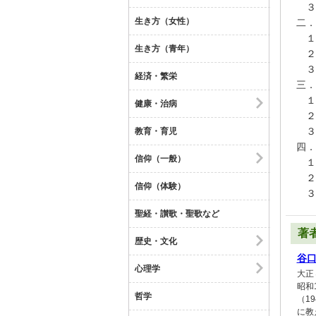
３
生き方（女性）
二．
１
生き方（青年）
２
３
経済・繁栄
三．
１
健康・治病
２
３
教育・育児
四．
信仰（一般）
１
２
信仰（体験）
３
聖経・讃歌・聖歌など
著
歴史・文化
谷
心理学
大正
昭和
哲学
（1
に教