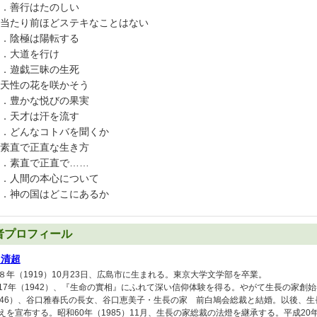
．善行はたのしい
当たり前ほどステキなことはない
．陰極は陽転する
．大道を行け
．遊戯三昧の生死
天性の花を咲かそう
．豊かな悦びの果実
．天才は汗を流す
．どんなコトバを聞くか
素直で正直な生き方
．素直で正直で……
．人間の本心について
．神の国はどこにあるか
者プロフィール
口清超
８年（1919）10月23日、広島市に生まれる。東京大学文学部を卒業。
17年（1942）、『生命の實相』にふれて深い信仰体験を得る。やがて生長の家創始
946）、谷口雅春氏の長女、谷口恵美子・生長の家 前白鳩会総裁と結婚。以後、
えを宣布する。昭和60年（1985）11月、生長の家総裁の法燈を継承する。平成20年（