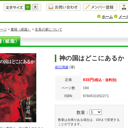
中
大
ホーム
メー
ージ
>
書籍（紙版）
>
生長の家について
神の国はどこにあるか
谷口清超
(著)
935円
定価
(税込・送料別)
ページ数
194
ISBN
9784531052271
数量：
数量は在庫がある場合は、100まで変更する
ことができます。