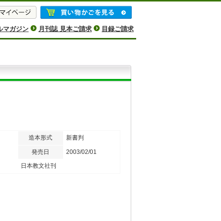
ルマガジン
月刊誌 見本ご請求
目録ご請求
造本形式
新書判
発売日
2003/02/01
日本教文社刊