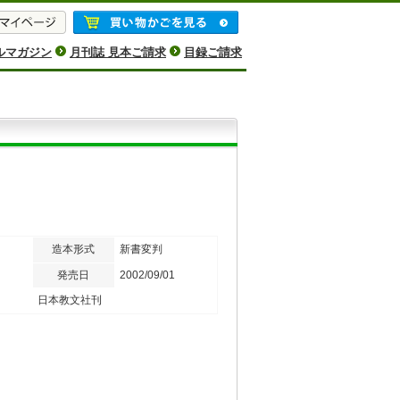
ルマガジン
月刊誌 見本ご請求
目録ご請求
造本形式
新書変判
発売日
2002/09/01
日本教文社刊