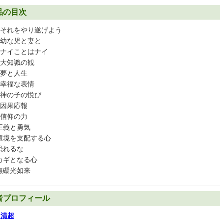
品の目次
それをやり遂げよう
幼な児と妻と
ナイことはナイ
大知識の観
夢と人生
幸福な表情
神の子の悦び
因果応報
信仰の力
 正義と勇気
 環境を支配する心
 恐れるな
 カギとなる心
 無礙光如来
者プロフィール
口清超