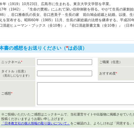
８年（1919）10月23日、広島市に生まれる。東京大学文学部を卒業。
17年（1942）、『生命の實相』にふれて深い信仰体験を得る。やがて生長の家創始
946）、谷口雅春氏の長女、谷口恵美子・生長の家 前白鳩会総裁と結婚。以後、
えを宣布する。昭和60年（1985）11月、生長の家総裁の法燈を継承する。平成20年（
口清超ヒューマン・ブックス（全10巻）』『谷口清超新書文集（全10巻）』（日
本書の感想をお送りください（
*
は必須）
ニックネーム
*
ご職業（任意）
タイトル（任意）
おすすめ度
*
（見出しになります）
ご感想
*
※ご投稿いただいたご感想はニックネームで、当社運営サイトや出版物に掲載させていた
投稿くださいますようお願い申し上げます。
「日本教文社の個人情報の取り扱いについて」
をご確認の上、よろしければ「同意する」