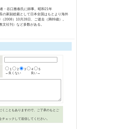
者・谷口雅春氏に師事。昭和21年
生長の家副総裁として日本全国はもとより海外
2008）10月28日、ご逝去（満89歳）。
本教文社刊）など多数がある。
1
2
3
4
5
←良くない
良い→
だくこともありますので、ご了承のもとご
をチェックして送信してください。