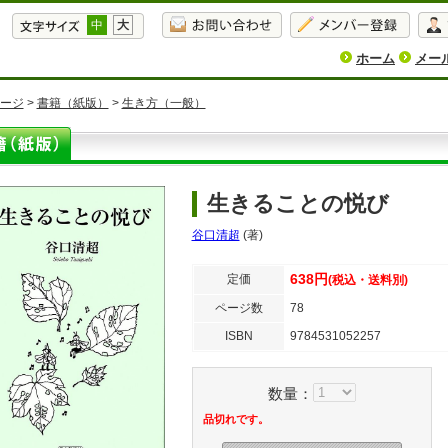
中
大
ホーム
メー
ージ
>
書籍（紙版）
>
生き方（一般）
生きることの悦び
谷口清超
(著)
638円
定価
(税込・送料別)
ページ数
78
ISBN
9784531052257
数量：
品切れです。