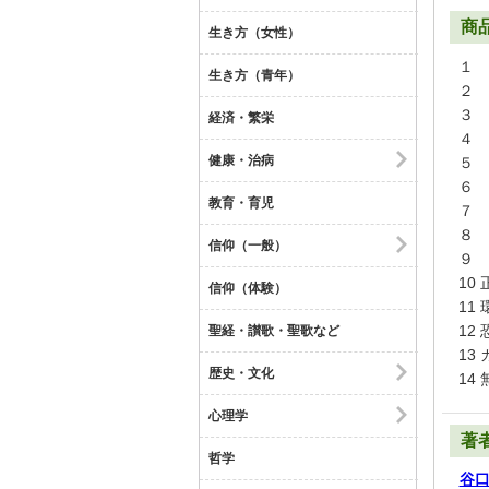
商
生き方（女性）
１ 
生き方（青年）
２ 
３ 
経済・繁栄
４ 
健康・治病
５ 
６ 
教育・育児
７ 
８ 
信仰（一般）
９ 
10
信仰（体験）
11
12
聖経・讃歌・聖歌など
13
歴史・文化
14
心理学
著
哲学
谷