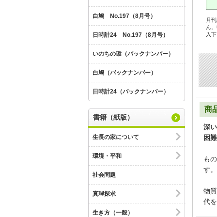
白鳩 No.197（8月号）
月刊
ん。
日時計24 No.197（8月号）
入下
いのちの環（バックナンバー）
白鳩（バックナンバー）
日時計24（バックナンバー）
商
書籍（紙版）
深い
生長の家について
困難
環境・平和
もの
す。
社会問題
物質
真理探求
代を
生き方（一般）