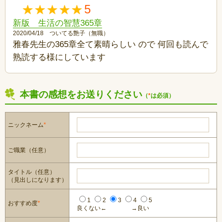
5
新版 生活の智慧365章
2020/04/18 ついてる艶子（無職）
雅春先生の365章全て素晴らしい ので 何回も読んで
熟読する様にしています
本書の感想をお送りください
（
*
は必須）
ニックネーム
*
ご職業（任意）
タイトル（任意）
（見出しになります）
1
2
3
4
5
おすすめ度
*
良くない←
→良い