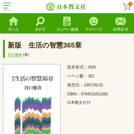
0
新版 生活の智慧365章
谷口雅春
(著)
造本形式：
46判
ページ数：
362
発売日：
1997/05/15
ISBN：
9784531051885
日本教文社刊