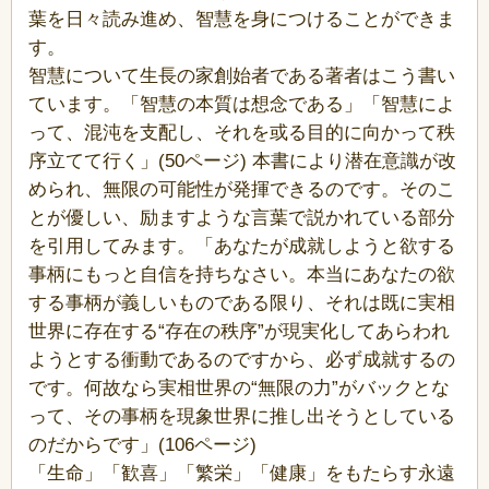
葉を日々読み進め、智慧を身につけることができま
す。
智慧について生長の家創始者である著者はこう書い
ています。「智慧の本質は想念である」「智慧によ
って、混沌を支配し、それを或る目的に向かって秩
序立てて行く」(50ページ) 本書により潜在意識が改
められ、無限の可能性が発揮できるのです。そのこ
とが優しい、励ますような言葉で説かれている部分
を引用してみます。「あなたが成就しようと欲する
事柄にもっと自信を持ちなさい。本当にあなたの欲
する事柄が義しいものである限り、それは既に実相
世界に存在する“存在の秩序”が現実化してあらわれ
ようとする衝動であるのですから、必ず成就するの
です。何故なら実相世界の“無限の力”がバックとな
って、その事柄を現象世界に推し出そうとしている
のだからです」(106ページ)
「生命」「歓喜」「繁栄」「健康」をもたらす永遠