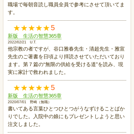
職場で毎朝音読し職員全員で参考にさせて頂いてま
す。
5
新版 生活の智慧365章
2022/02/21 U.T.
他宗教の者ですが、谷口雅春先生・清超先生・雅宣
先生のご著書を日頃より拝読させていただいており
ます。第７篇の“無限の供給を受ける道”を読み、現
実に家計で救われました。
5
新版 生活の智慧365章
2020/07/01 野崎（無職）
書いてある言葉ひとつひとつがうなずけることばか
りでした。入院中の娘にもプレゼントしようと思い
注文しました。