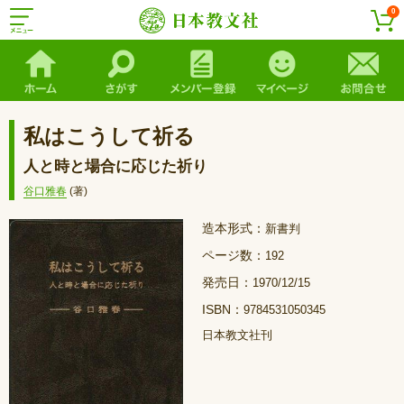
0
私はこうして祈る
人と時と場合に応じた祈り
谷口雅春
(著)
造本形式：
新書判
ページ数：
192
発売日：
1970/12/15
ISBN：
9784531050345
日本教文社刊