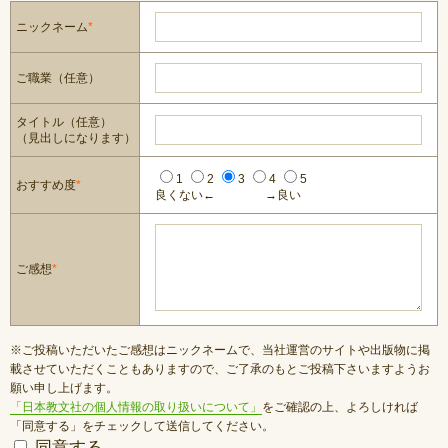
ニックネーム
*
ご職業（任意）
タイトル（任意）
（見出しになります）
1
2
3
4
5
おすすめ度
*
良くない←
→良い
ご感想
*
※ご投稿いただいたご感想はニックネームで、当社運営のサイトや出版物に掲
載させていただくこともありますので、ご了承のもとご投稿下さいますようお
願い申し上げます。
「日本教文社の個人情報の取り扱いについて」
をご確認の上、よろしければ
「同意する」をチェックして送信してください。
同意する