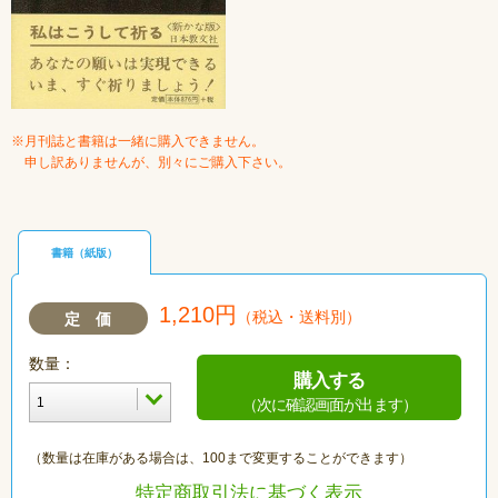
※月刊誌と書籍は一緒に購入できません。
申し訳ありませんが、別々にご購入下さい。
書籍（紙版）
1,210円
（税込・送料別）
定 価
数量：
購入する
（次に確認画面が出ます）
（数量は在庫がある場合は、100まで変更することができます）
特定商取引法に基づく表示