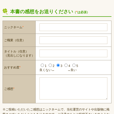
本書の感想をお送りください
（
*
は必須）
ニックネーム
*
ご職業（任意）
タイトル（任意）
（見出しになります）
1
2
3
4
5
おすすめ度
*
良くない←
→良い
ご感想
*
※ご投稿いただいたご感想はニックネームで、当社運営のサイトや出版物に掲