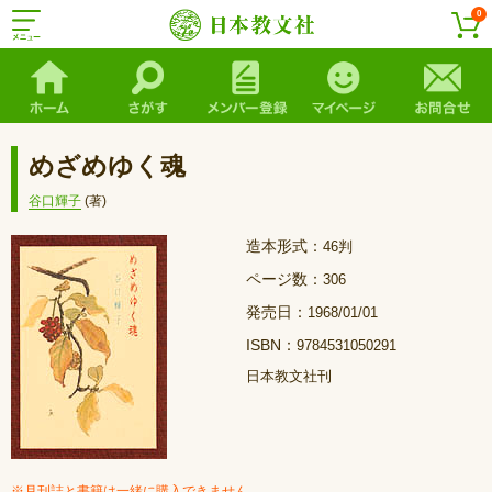
0
めざめゆく魂
谷口輝子
(著)
造本形式：
46判
ページ数：
306
発売日：
1968/01/01
ISBN：
9784531050291
日本教文社刊
※月刊誌と書籍は一緒に購入できません。