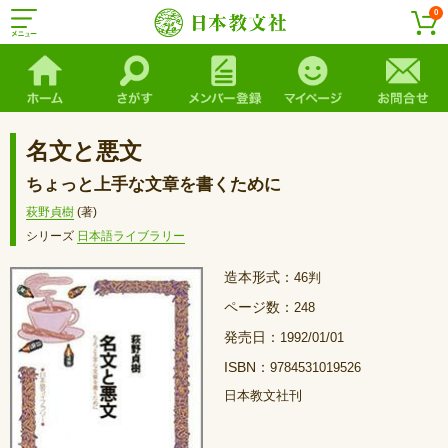
0
名文と悪文
ちょっと上手な文章を書くために
萩野貞樹
(著)
シリーズ
日本語ライブラリー
造本形式：
46判
ページ数：
248
発売日：
1992/01/01
ISBN：
9784531019526
日本教文社刊