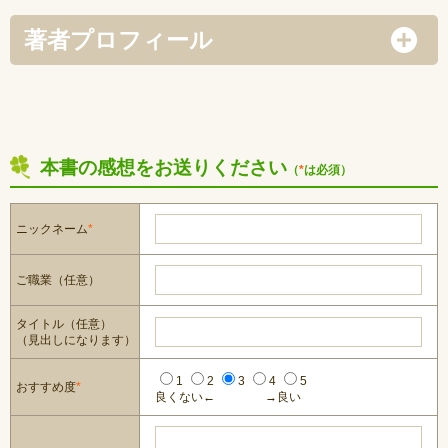
著者プロフィール
本書の感想をお送りください
（
*
は必須）
ニックネーム
*
ご職業（任意）
タイトル（任意）
（見出しになります）
1
2
3
4
5
おすすめ度
*
良くない←
→良い