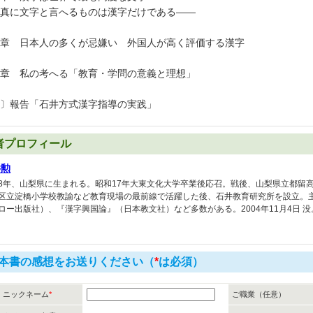
真に文字と言へるものは漢字だけである――
章 日本人の多くが忌嫌い 外国人が高く評価する漢字
章 私の考へる「教育・学問の意義と理想」
〕報告「石井方式漢字指導の実践」
者プロフィール
井勲
8年、山梨県に生まれる。昭和17年大東文化大学卒業後応召。戦後、山梨県立都留
区立淀橋小学校教諭など教育現場の最前線で活躍した後、石井教育研究所を設立。
ロー出版社）、『漢字興国論』（日本教文社）など多数がある。2004年11月4日 没
本書の感想をお送りください（
*
は必須）
ニックネーム
*
ご職業（任意）