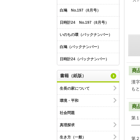
入下
白鳩 No.197（8月号）
日時計24 No.197（8月号）
いのちの環（バックナンバー）
白鳩（バックナンバー）
日時計24（バックナンバー）
商
書籍（紙版）
漢字
生長の家について
もと
環境・平和
商
社会問題
第１
――
真理探求
生き方（一般）
第２