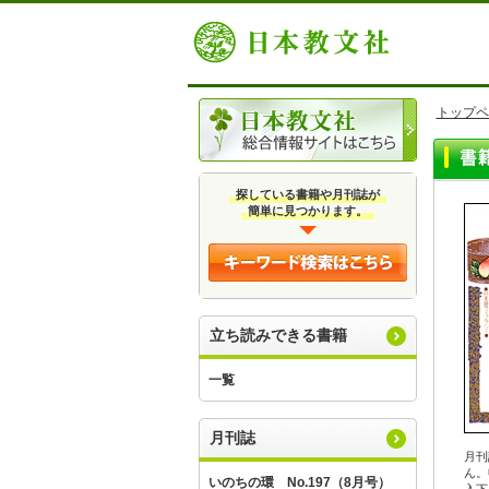
トップペ
探している書籍や月刊誌が
簡単に見つかります。
立ち読みできる書籍
一覧
月刊誌
月刊
ん。
いのちの環 No.197（8月号）