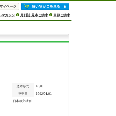
ルマガジン
月刊誌 見本ご請求
目録ご請求
造本形式
46判
発売日
1992/01/01
日本教文社刊