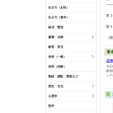
――
生き方（女性）
第３
生き方（青年）
第４
経済・繁栄
健康・治病
〔附
教育・育児
著
信仰（一般）
石
大正
信仰（体験）
新宿
ンア
聖経・讃歌・聖歌など
歴史・文化
心理学
哲学