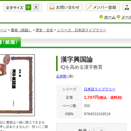
中
大
ホーム
メー
ージ
>
書籍（紙版）
>
歴史・文化
>
シリーズ 日本語ライブラリー
漢字興国論
IQを高める漢字教育
石井勲
(著)
シリーズ
日本語ライブラリー
1,707円
定価
(税込・送料別)
ページ数
250
ISBN
9784531019519
誌と書籍は一緒に購入できませ
申し訳ありませんが、別々にご購
数量：