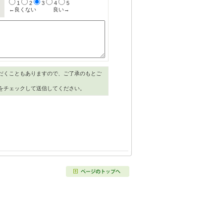
1
2
3
4
5
←良くない
良い→
だくこともありますので、ご了承のもとご
をチェックして送信してください。