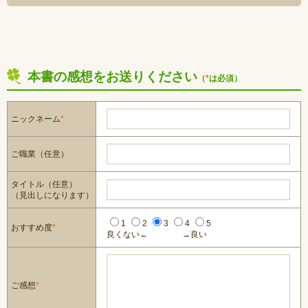
本書の感想をお送りください
（
*
は必須）
ニックネーム
*
ご職業（任意）
タイトル（任意）
（見出しになります）
1
2
3
4
5
おすすめ度
*
良くない←
→良い
ご感想
*