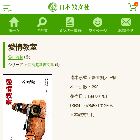
0
愛情教室
谷口清超
(著)
シリーズ
谷口清超新書文集
(9)
造本形式：
新書判／上製
ページ数：
296
発売日：
1997/01/01
ISBN：
9784531012695
日本教文社刊