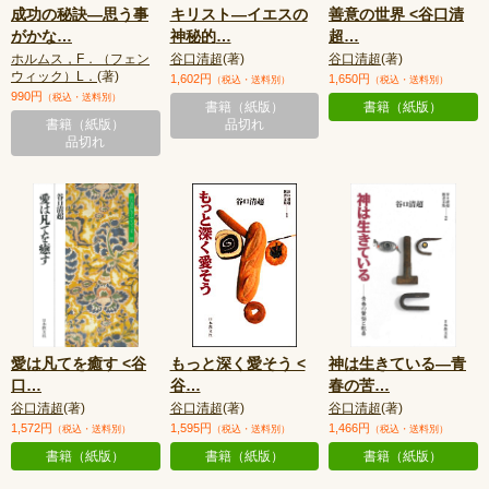
成功の秘訣—思う事
キリスト—イエスの
善意の世界 <谷口清
がかな
…
神秘的
…
超
…
ホルムス，F．（フェン
谷口清超
(著)
谷口清超
(著)
ウィック）L．
(著)
1,602円
1,650円
（税込・送料別）
（税込・送料別）
990円
（税込・送料別）
書籍（紙版）
書籍（紙版）
書籍（紙版）
品切れ
品切れ
愛は凡てを癒す <谷
もっと深く愛そう <
神は生きている—青
口
…
谷
…
春の苦
…
谷口清超
(著)
谷口清超
(著)
谷口清超
(著)
1,572円
1,595円
1,466円
（税込・送料別）
（税込・送料別）
（税込・送料別）
書籍（紙版）
書籍（紙版）
書籍（紙版）