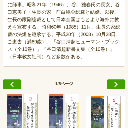
に師事。昭和21年（1946）、谷口雅春氏の長女、谷
口恵美子・生長の家 前白鳩会総裁と結婚。以後、
生長の家副総裁として日本全国はもとより海外に教
えを宣布する。昭和60年（1985）11月、生長の家総
裁の法燈を継承する。平成20年（2008）10月28日、
ご逝去（満89歳）。『谷口清超ヒューマン・ブック
ス（全10巻）』『谷口清超新書文集（全10巻）』
（日本教文社刊）など多数がある。
1/5ページ