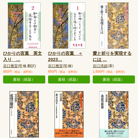
ひかりの言葉 英文
ひかりの言葉 ＜
愛と祈りを実現する
入り
…
2023
…
には
…
谷口雅宣
(監修,翻訳)
谷口雅宣
(監修)
谷口清超
(著)
850円
850円
1,656円
（税込・送料別）
（税込・送料別）
（税込・送料別）
書籍（紙版）
書籍（紙版）
書籍（紙版）