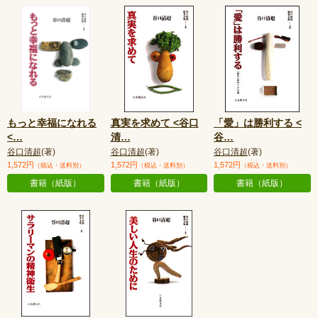
もっと幸福になれる
真実を求めて <谷口
「愛」は勝利する <
<
…
清
…
谷
…
谷口清超
(著)
谷口清超
(著)
谷口清超
(著)
1,572円
1,572円
1,572円
（税込・送料別）
（税込・送料別）
（税込・送料別）
書籍（紙版）
書籍（紙版）
書籍（紙版）