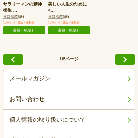
サラリーマンの精神
美しい人生のために
衛生
…
<
…
谷口清超
(著)
谷口清超
(著)
1,572円
1,519円
（税込・送料別）
（税込・送料別）
書籍（紙版）
書籍（紙版）
1/5ページ
メールマガジン
お問い合わせ
個人情報の取り扱いについて