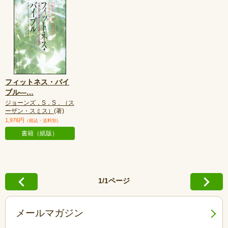
フィットネス・バイ
ブル—
…
ジョーンズ，S．S．（ス
ーザン・スミス）
(著)
1,976円
（税込・送料別）
書籍（紙版）
1/1ページ
メールマガジン