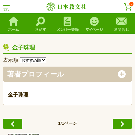
0
金子珠理
表示順
著者プロフィール
金子珠理
1/1ページ