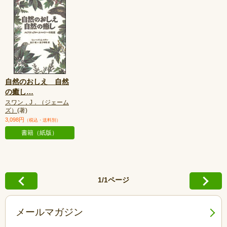
自然のおしえ 自然
の癒し
…
スワン，J．（ジェーム
ズ）
(著)
3,098円
（税込・送料別）
書籍（紙版）
1/1ページ
メールマガジン