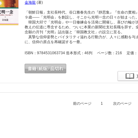
金海龍
(著)
「朝鮮日報」支社長時代、谷口雅春先生の『靜思集』『生命の實相
９歳――「光明会」を創設し、そこから光明一念の日々が始まった
韓国大邱で「光明会」や一日修練会を活発に開催し、喜びの輪が次
教えの伝道に専念するため、ついに本業の新聞社支社長職を辞す。
念願の月刊『光明』誌出版と「韓国教文社」の設立に至る。
真摯な信仰姿勢とバイタリティ溢れる行動力が、人々に感動を与え
に、信仰の原点を再確認する一冊。
ISBN：9784531063734 造本形式：46判 ページ数：216 定価：1
前のページ
1
次のページ