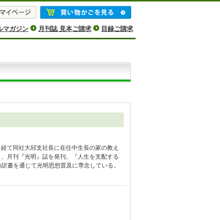
ルマガジン
月刊誌 見本ご請求
目録ご請求
長を経て同社大邱支社長に在任中生長の家の教え
立し、月刊『光明』誌を発刊。『人生を支配する
数の訳書を通じて光明思想普及に専念している。