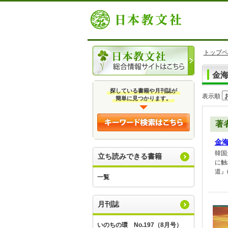
トップペ
金
探している書籍や月刊誌が
表示順
簡単に見つかります。
著
金
韓国
立ち読みできる書籍
に触
道』
一覧
月刊誌
いのちの環 No.197（8月号）