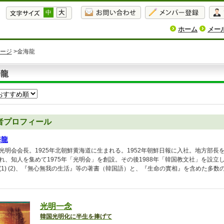
中
大
ホーム
メー
ージ
>金海龍
海龍
者プロフィール
海龍
光明会会長。1925年北朝鮮黄海道に生まれる。1952年朝鮮日報に入社。地方部
れ、知人を集めて1975年「光明会」を創設。その後1988年「韓国教文社」を設
(1) (2)、『無心無我の生活』等の著書（韓国語）と、『生命の實相』を含めた多
光明一念
韓国光明化に半生を捧げて