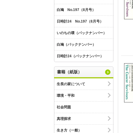
白鳩 No.197（8月号）
日時計24 No.197（8月号）
いのちの環（バックナンバー）
白鳩（バックナンバー）
日時計24（バックナンバー）
書籍（紙版）
生長の家について
環境・平和
社会問題
真理探求
生き方（一般）