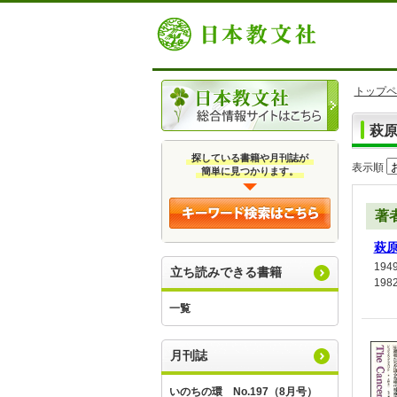
トップペ
萩
探している書籍や月刊誌が
表示順
簡単に見つかります。
著
萩
19
立ち読みできる書籍
19
一覧
月刊誌
いのちの環 No.197（8月号）