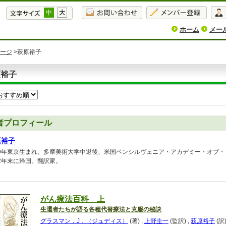
中
大
ホーム
メー
ージ
>萩原裕子
原裕子
者プロフィール
原裕子
49年東京生まれ。多摩美術大学中退後、米国ペンシルヴェニア・アカデミー・オブ・
82年末に帰国。翻訳家。
がん療法百科 上
生還者たちが語る各種代替療法と克服の秘訣
グラスマン，J．（ジュディス）
(著)
,
上野圭一
(監訳)
,
萩原裕子
(訳