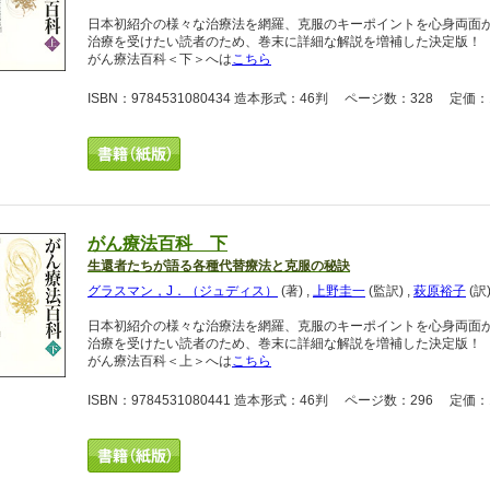
日本初紹介の様々な治療法を網羅、克服のキーポイントを心身両面
治療を受けたい読者のため、巻末に詳細な解説を増補した決定版！
がん療法百科＜下＞へは
こちら
ISBN：9784531080434 造本形式：46判 ページ数：328 定価：1
がん療法百科 下
生還者たちが語る各種代替療法と克服の秘訣
グラスマン，J．（ジュディス）
(著)
,
上野圭一
(監訳)
,
萩原裕子
(訳
日本初紹介の様々な治療法を網羅、克服のキーポイントを心身両面
治療を受けたい読者のため、巻末に詳細な解説を増補した決定版！
がん療法百科＜上＞へは
こちら
ISBN：9784531080441 造本形式：46判 ページ数：296 定価：1