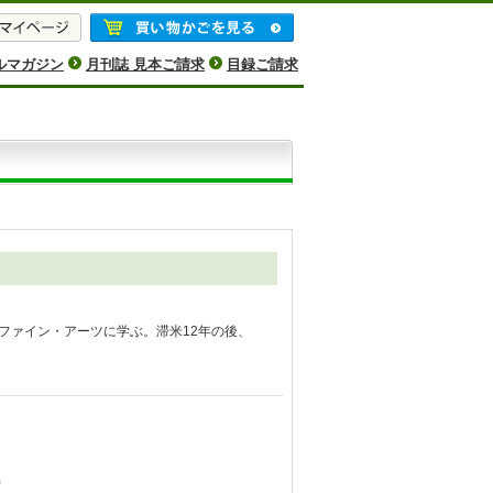
ルマガジン
月刊誌 見本ご請求
目録ご請求
ファイン・アーツに学ぶ。滞米12年の後、
)