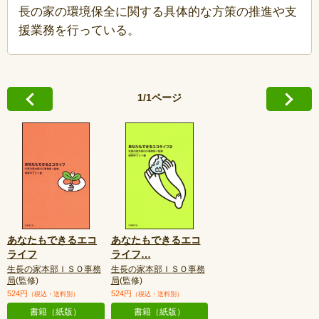
長の家の環境保全に関する具体的な方策の推進や支
援業務を行っている。
1/1ページ
あなたもできるエコ
あなたもできるエコ
ライフ
ライフ
…
生長の家本部ＩＳＯ事務
生長の家本部ＩＳＯ事務
局
(監修)
局
(監修)
524円
524円
（税込・送料別）
（税込・送料別）
書籍（紙版）
書籍（紙版）