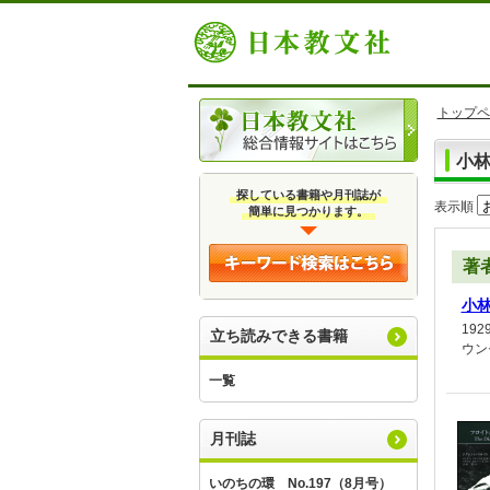
トップペ
小
探している書籍や月刊誌が
表示順
簡単に見つかります。
著
小
19
立ち読みできる書籍
ウン
一覧
月刊誌
いのちの環 No.197（8月号）