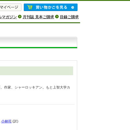
ルマガジン
月刊誌 見本ご請求
目録ご請求
科医、作家、シャーロッキアン。もと上智大学カ
。
,
小林司
(訳)