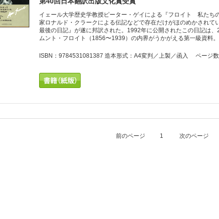
第40回日本翻訳出版文化賞受賞
イェール大学歴史学教授ピーター・ゲイによる『フロイト 私たちの
家ロナルド・クラークによる伝記などで存在だけがほのめかされてい
最後の日記』が遂に邦訳された。1992年に公開されたこの日記は、
ムント・フロイト（1856〜1939）の内界がうかがえる第一級資料。
ISBN：9784531081387 造本形式：A4変判／上製／函入 ページ数
前のページ
1
次のページ