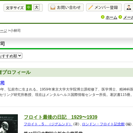
中
大
ホーム
メー
ージ
>小林司
林司
者プロフィール
林司
29年、弘前市に生まれる。1959年東京大学大学院博士課程修了、医学博士、精神
セリング研究所教授、現在はメンタルヘルス国際情報センター所長。著訳書115冊
フロイト最後の日記 1929〜1939
フロイト，S．（ジグムンド）
(著)
,
ロンドン・フロイト記念館
(編)