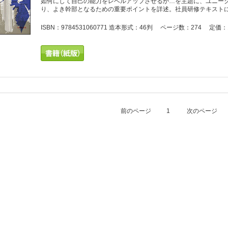
如何にして自己の能力をレベルアップさせるか…を主題に、ユニー
り、よき幹部となるための重要ポイントを詳述。社員研修テキスト
ISBN：9784531060771 造本形式：46判 ページ数：274 定価：1
前のページ
1
次のページ