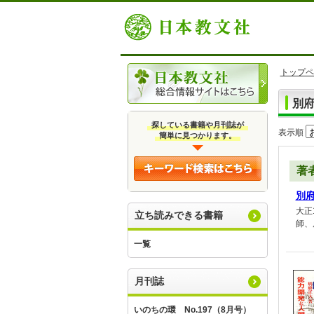
トップペ
別
探している書籍や月刊誌が
表示順
簡単に見つかります。
著
別
大正
立ち読みできる書籍
師、
一覧
月刊誌
いのちの環 No.197（8月号）