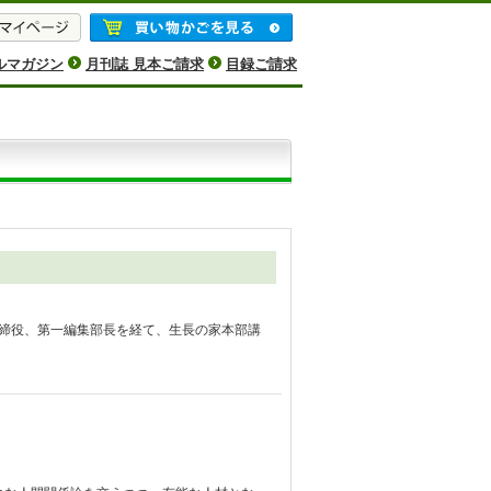
ルマガジン
月刊誌 見本ご請求
目録ご請求
取締役、第一編集部長を経て、生長の家本部講