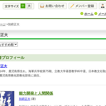
中
大
ホーム
メー
ージ
>別府正大
府正大
者プロフィール
府正大
14年、鹿児島県生れ。海軍兵学校第75期。立教大学基督教学科中退。日本教文社
鹿児島県教化部教化部長に就任。
能力開発と人間関係
別府正大
(著)