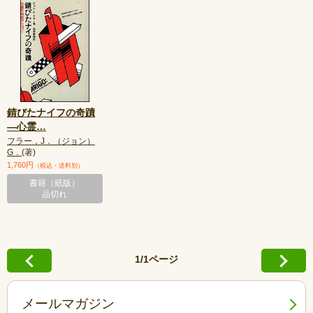
錆びたナイフの奇蹟
—心霊
…
フラー，J．（ジョン）
G．
(著)
1,760円
（税込・送料別）
書籍（紙版）
品切れ
1/1ページ
メールマガジン