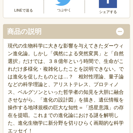
つぶやく
LINEで送る
シェアする
商品の説明
現代の生物科学に大きな影響を与えてきたダーウィ
ン進化論。しかし「偶然による突然変異」と「自然
選択」だけでは、３８億年という時間で、生命がこ
れだけ多様化・複雑化したことを説明できない。で
は進化を促したものとは…？ 相対性理論、量子論
などの科学理論と、アリストテレス、プロティノ
ス、ベルグソンといった哲学者の知見を大胆に融合
させながら、「進化の設計図」を描き、遺伝情報を
操作する地球規模の巨大な知性＝「惑星意識」の存
在を提唱。これまでの進化論における謎を解明し
た、進化生物学に新分野を切りひらく画期的な科学
エッセイ！