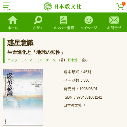
0
惑星意識
生命進化と「地球の知性」
ウィラー，A．A．（アーナ・A）
(著)
,
野中浩一
(訳)
造本形式：
46判
ページ数：
350
発売日：
1998/06/01
ISBN：
9784531081141
日本教文社刊