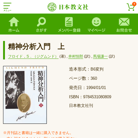
0
精神分析入門 上
フロイド，S．（ジグムンド）
(著)
,
井村恒郎
(訳)
,
馬場謙一
(訳)
造本形式：
B6変判
ページ数：
360
発売日：
1994/01/01
ISBN：
9784531080809
日本教文社刊
※月刊誌と書籍は一緒に購入できません。