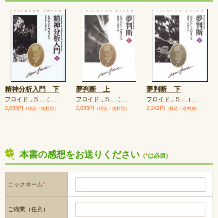
精神分析入門 下
夢判断 上
夢判断 下
フロイド，S．（ …
フロイド，S．（ …
フロイド，S．（ …
2,033円
2,033円
2,242円
（税込・送料別）
（税込・送料別）
（税込・送料別）
本書の感想をお送りください
（
*
は必須）
ニックネーム
*
ご職業（任意）