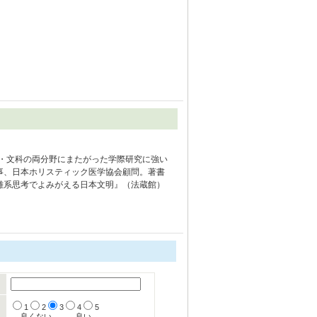
科・文科の両分野にまたがった学際研究に強い
事、日本ホリスティック医学協会顧問。著書
雑系思考でよみがえる日本文明』（法蔵館）
1
2
3
4
5
←良くない
良い→