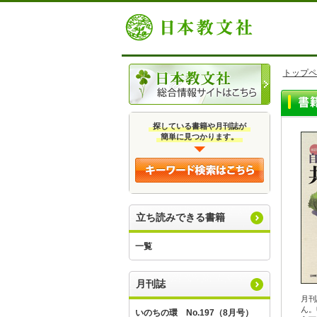
トップペ
探している書籍や月刊誌が
簡単に見つかります。
立ち読みできる書籍
一覧
月刊誌
月刊
ん。
いのちの環 No.197（8月号）