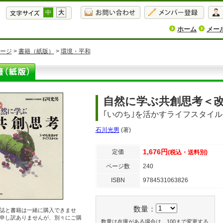
中
大
ホーム
メー
ージ
>
書籍（紙版）
>
環境・平和
自然に学ぶ共創思考＜
｢いのち｣を活かすライフスタイル
石川光男
(著)
1,676円
定価
(税込・送料別)
ページ数
240
ISBN
9784531063826
数量：
誌と書籍は一緒に購入できませ
申し訳ありませんが、別々にご購
数量は在庫がある場合は、100まで変更する