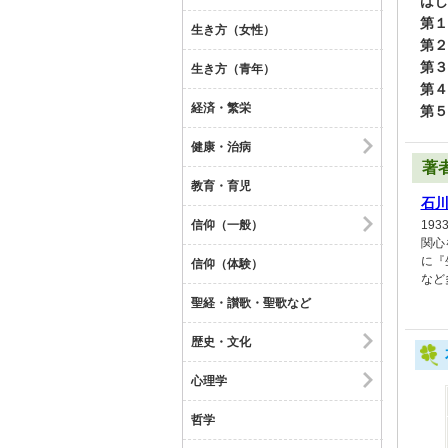
はじ
第１
生き方（女性）
第２
第３
生き方（青年）
第４
経済・繁栄
第５
健康・治病
著
教育・育児
石
信仰（一般）
19
関心
に『
信仰（体験）
など
聖経・讃歌・聖歌など
歴史・文化
心理学
哲学