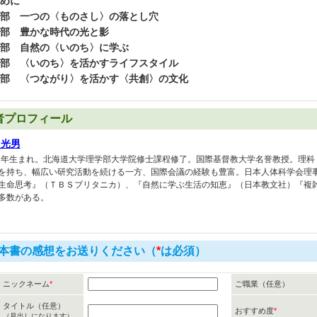
めに
部 一つの〈ものさし〉の落とし穴
部 豊かな時代の光と影
部 自然の〈いのち〉に学ぶ
部 〈いのち〉を活かすライフスタイル
部 〈つながり〉を活かす〈共創〉の文化
者プロフィール
川光男
33年生まれ。北海道大学理学部大学院修士課程修了。国際基督教大学名誉教授。理
を持ち、幅広い研究活動を続ける一方、国際会議の経験も豊富。日本人体科学会理
生命思考』（ＴＢＳブリタニカ）、『自然に学ぶ生活の知恵』（日本教文社）『複
多数がある。
本書の感想をお送りください（
*
は必須）
ニックネーム
*
ご職業（任意）
タイトル（任意）
おすすめ度
*
（見出しになります）