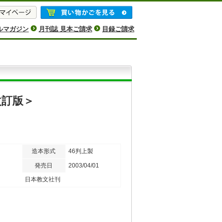
ルマガジン
月刊誌 見本ご請求
目録ご請求
改訂版＞
造本形式
46判上製
発売日
2003/04/01
日本教文社刊