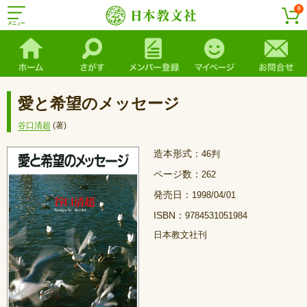
0
愛と希望のメッセージ
谷口清超
(著)
造本形式：
46判
ページ数：
262
発売日：
1998/04/01
ISBN：
9784531051984
日本教文社刊