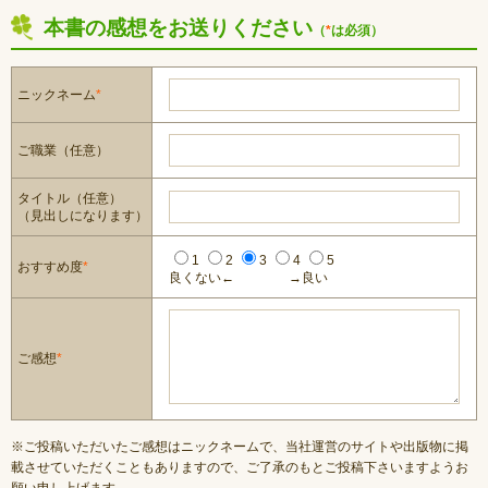
本書の感想をお送りください
（
*
は必須）
ニックネーム
*
ご職業（任意）
タイトル（任意）
（見出しになります）
1
2
3
4
5
おすすめ度
*
良くない←
→良い
ご感想
*
※ご投稿いただいたご感想はニックネームで、当社運営のサイトや出版物に掲
載させていただくこともありますので、ご了承のもとご投稿下さいますようお
願い申し上げます。