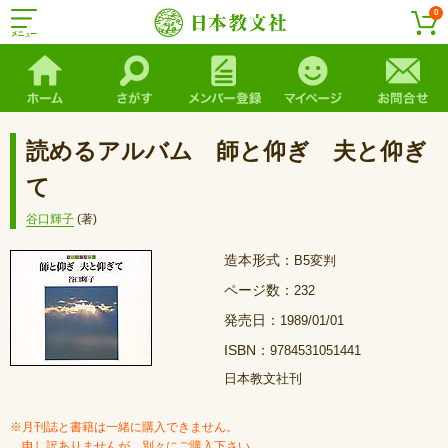
0
読めるアルバム 師と仰ぎ 夫と仰ぎ
て
谷口輝子
(著)
造本形式：
B5変判
ページ数：
232
発売日：
1989/01/01
ISBN：
9784531051441
日本教文社刊
※月刊誌と書籍は一緒に購入できません。
申し訳ありませんが、別々にご購入下さい。