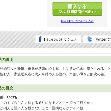
特定商取引法に基づく表示
品の説明
始め諸々の難病・奇病が感謝の心を起こし明るい信念に満たされること
悩む人、家族近親者に病人を持つ人必読の、力強い導きと解決の書。
品の目次
部 いのち
ちのすばらしさ／信ずる通りになる／どこへ持って行くか／
が消える話／人を恨まないこと／難病なんかナイ／他