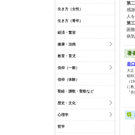
第二
生き方（女性）
感謝
人を
生き方（青年）
第三
困難
経済・繁栄
病気
健康・治病
著
教育・育児
谷
信仰（一般）
大正
昭和
信仰（体験）
（1
に教
聖経・讃歌・聖歌など
『谷
歴史・文化
心理学
哲学