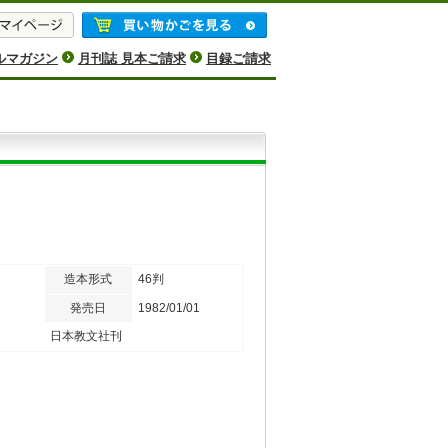
ルマガジン
月刊誌 見本ご請求
目録ご請求
造本形式
46判
発売日
1982/01/01
日本教文社刊