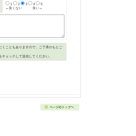
1
2
3
4
5
←良くない
良い→
だくこともありますので、ご了承のもとご
をチェックして送信してください。