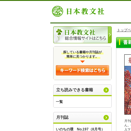
トップペ
探している書籍や月刊誌が
簡単に見つかります。
立ち読みできる書籍
一覧
月刊誌
月刊
ん。
いのちの環 No.197（8月号）
入下