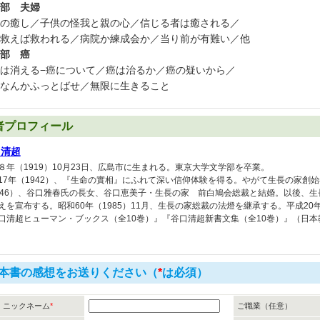
部 夫婦
の癒し／子供の怪我と親の心／信じる者は癒される／
救えば救われる／病院か練成会か／当り前が有難い／他
部 癌
は消える−癌について／癌は治るか／癌の疑いから／
なんかふっとばせ／無限に生きること
者プロフィール
口清超
８年（1919）10月23日、広島市に生まれる。東京大学文学部を卒業。
17年（1942）、『生命の實相』にふれて深い信仰体験を得る。やがて生長の家創始
946）、谷口雅春氏の長女、谷口恵美子・生長の家 前白鳩会総裁と結婚。以後、
えを宣布する。昭和60年（1985）11月、生長の家総裁の法燈を継承する。平成20年（
口清超ヒューマン・ブックス（全10巻）』『谷口清超新書文集（全10巻）』（日
本書の感想をお送りください（
*
は必須）
ニックネーム
*
ご職業（任意）