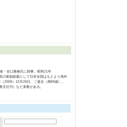
者・谷口雅春氏に師事。昭和21年
生長の家副総裁として日本全国はもとより海外
2008）10月28日、ご逝去（満89歳）。
本教文社刊）など多数がある。