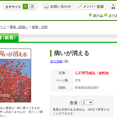
中
大
ホーム
メー
ージ
>
書籍（紙版）
>
健康・治病
病いが消える
谷口清超
(著)
1,278円
定価
(税込・送料別)
ページ数
276
ISBN
9784531051007
数量：
誌と書籍は一緒に購入できませ
数量は在庫がある場合は、100まで変更する
申し訳ありませんが、別々にご購
ことができます。
さい。